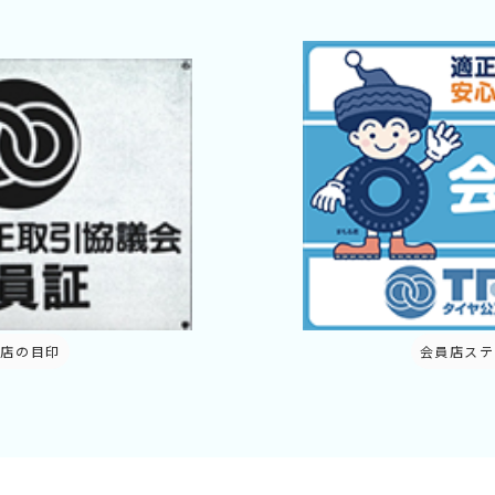
員店の目印
会員店ステ